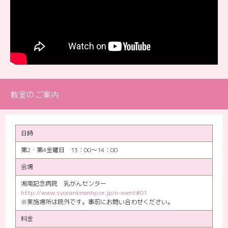
教室のご案内
日時
第2・第4金曜日 13：00〜14：00
会場
湘南記念病院 乳がんセンター
http://www.syonankinenhp.or.jp/n-event#01
※実施場所は院外です。事前にお問い合わせください。
料金